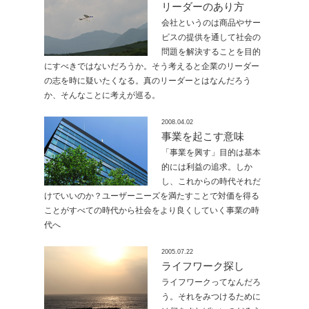
リーダーのあり方
会社というのは商品やサー
ビスの提供を通して社会の
問題を解決することを目的
にすべきではないだろうか。そう考えると企業のリーダー
の志を時に疑いたくなる。真のリーダーとはなんだろう
か、そんなことに考えが巡る。
2008.04.02
事業を起こす意味
「事業を興す」目的は基本
的には利益の追求。しか
し、これからの時代それだ
けでいいのか？ユーザーニーズを満たすことで対価を得る
ことがすべての時代から社会をより良くしていく事業の時
代へ
2005.07.22
ライフワーク探し
ライフワークってなんだろ
う。それをみつけるために