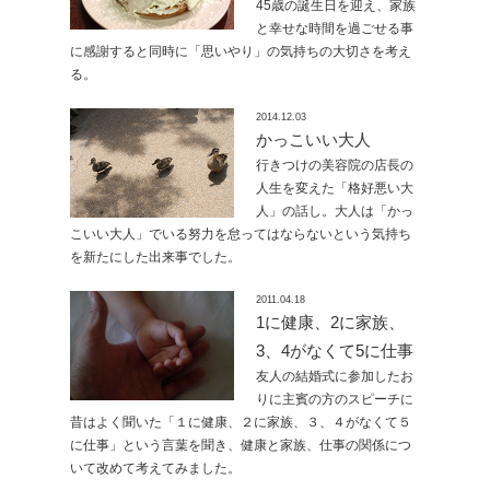
45歳の誕生日を迎え、家族
と幸せな時間を過ごせる事
に感謝すると同時に「思いやり」の気持ちの大切さを考え
る。
2014.12.03
かっこいい大人
行きつけの美容院の店長の
人生を変えた「格好悪い大
人」の話し。大人は「かっ
こいい大人」でいる努力を怠ってはならないという気持ち
を新たにした出来事でした。
2011.04.18
1に健康、2に家族、
3、4がなくて5に仕事
友人の結婚式に参加したお
りに主賓の方のスピーチに
昔はよく聞いた「１に健康、２に家族、３、４がなくて５
に仕事」という言葉を聞き、健康と家族、仕事の関係につ
いて改めて考えてみました。