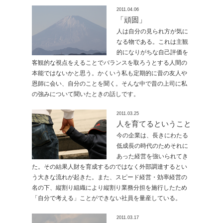
2011.04.06
「頑固」
人は自分の見られ方が気に
なる物である。これは主観
的になりがちな自己評価を
客観的な視点をえることでバランスを取ろうとする人間の
本能ではないかと思う。かくいう私も定期的に昔の友人や
恩師に会い、自分のことを聞く。そんな中で昔の上司に私
の強みについて聞いたときの話しです。
2011.03.25
人を育てるということ
今の企業は、長きにわたる
低成長の時代のためそれに
あった経営を強いられてき
た。その結果人財を育成するのではなく外部調達するとい
う大きな流れが起きた。また、スピード経営・効率経営の
名の下、縦割り組織により縦割り業務分担を施行したため
「自分で考える」ことができない社員を量産している。
2011.03.17