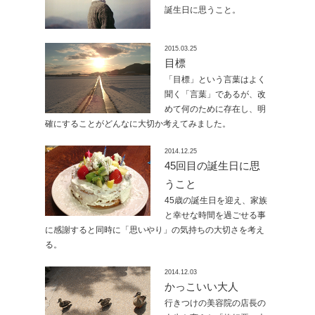
誕生日に思うこと。
2015.03.25
目標
「目標」という言葉はよく
聞く「言葉」であるが、改
めて何のために存在し、明
確にすることがどんなに大切か考えてみました。
2014.12.25
45回目の誕生日に思
うこと
45歳の誕生日を迎え、家族
と幸せな時間を過ごせる事
に感謝すると同時に「思いやり」の気持ちの大切さを考え
る。
2014.12.03
かっこいい大人
行きつけの美容院の店長の