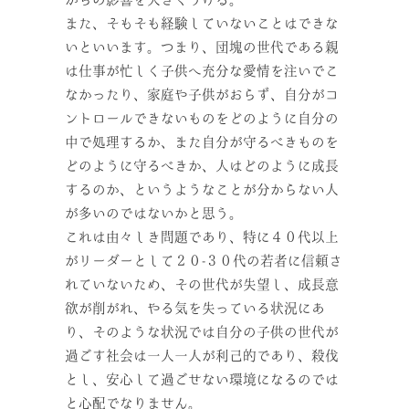
また、そもそも経験していないことはできな
いといいます。つまり、団塊の世代である親
は仕事が忙しく子供へ充分な愛情を注いでこ
なかったり、家庭や子供がおらず、自分がコ
ントロールできないものをどのように自分の
中で処理するか、また自分が守るべきものを
どのように守るべきか、人はどのように成長
するのか、というようなことが分からない人
が多いのではないかと思う。
これは由々しき問題であり、特に４０代以上
がリーダーとして２０-３０代の若者に信頼さ
れていないため、その世代が失望し、成長意
欲が削がれ、やる気を失っている状況にあ
り、そのような状況では自分の子供の世代が
過ごす社会は一人一人が利己的であり、殺伐
とし、安心して過ごせない環境になるのでは
と心配でなりません。