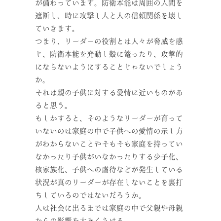
が備わっています。防衛本能は周囲の人間を
遮断し、時に攻撃し人と人の信頼関係を壊し
ていきます。
つまり、リーダーの役割とは人々が脅威を感
じ、防衛本能を発動し殻に篭ったり、攻撃的
にならないようにすることじゃないでしょう
か。
それは親の子供に対する愛情に近いものがあ
ると思う。
もしかすると、そのようなリーダーが育って
いないのは家庭の中で子供への愛情の示し方
がわからないことやそもそも家庭を持ってい
なかったり子供がいなかったりする少子化、
核家族化、子供への虐待などが発生している
状況が真のリーダーが存在しないことを裏打
ちしているのではないだろうか。
人は社会に出るまでは家庭の中で父親や母親
からの影響を大きくうける。