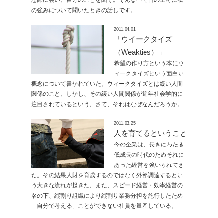
恩師に会い、自分のことを聞く。そんな中で昔の上司に私
の強みについて聞いたときの話しです。
2011.04.01
「ウイークタイズ
（Weakties）」
希望の作り方という本にウ
ィークタイズという面白い
概念について書かれていた。ウィークタイズとは緩い人間
関係のこと、しかし、その緩い人間関係が近年社会学的に
注目されているという。さて、それはなぜなんだろうか。
2011.03.25
人を育てるということ
今の企業は、長きにわたる
低成長の時代のためそれに
あった経営を強いられてき
た。その結果人財を育成するのではなく外部調達するとい
う大きな流れが起きた。また、スピード経営・効率経営の
名の下、縦割り組織により縦割り業務分担を施行したため
「自分で考える」ことができない社員を量産している。