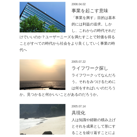
2008.04.02
事業を起こす意味
「事業を興す」目的は基本
的には利益の追求。しか
し、これからの時代それだ
けでいいのか？ユーザーニーズを満たすことで対価を得る
ことがすべての時代から社会をより良くしていく事業の時
代へ
2005.07.22
ライフワーク探し
ライフワークってなんだろ
う。それをみつけるために
は何をすればいいのだろう
か。見つかると何かいいことがあるのだろうか。
2005.07.14
具現化
人は知識や経験の積み上げ
とそれを成果として形にす
ることを繰り返すことによ