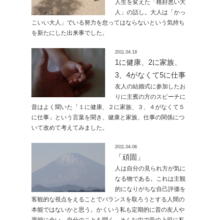
人生を変えた「格好悪い大
人」の話し。大人は「かっ
こいい大人」でいる努力を怠ってはならないという気持ち
を新たにした出来事でした。
2011.04.18
1に健康、2に家族、
3、4がなくて5に仕事
友人の結婚式に参加したお
りに主賓の方のスピーチに
昔はよく聞いた「１に健康、２に家族、３、４がなくて５
に仕事」という言葉を聞き、健康と家族、仕事の関係につ
いて改めて考えてみました。
2011.04.06
「頑固」
人は自分の見られ方が気に
なる物である。これは主観
的になりがちな自己評価を
客観的な視点をえることでバランスを取ろうとする人間の
本能ではないかと思う。かくいう私も定期的に昔の友人や