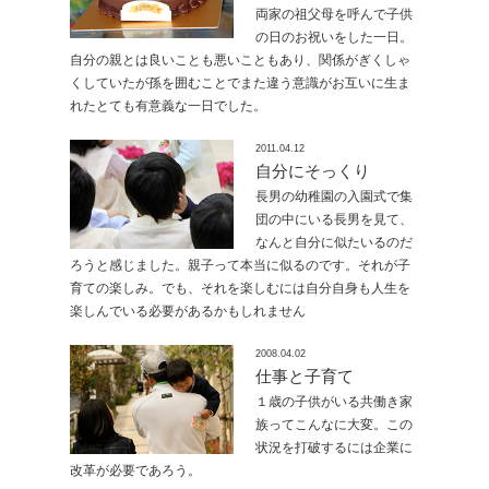
両家の祖父母を呼んで子供
の日のお祝いをした一日。
自分の親とは良いことも悪いこともあり、関係がぎくしゃ
くしていたが孫を囲むことでまた違う意識がお互いに生ま
れたとても有意義な一日でした。
2011.04.12
自分にそっくり
長男の幼稚園の入園式で集
団の中にいる長男を見て、
なんと自分に似たいるのだ
ろうと感じました。親子って本当に似るのです。それが子
育ての楽しみ。でも、それを楽しむには自分自身も人生を
楽しんでいる必要があるかもしれません
2008.04.02
仕事と子育て
１歳の子供がいる共働き家
族ってこんなに大変。この
状況を打破するには企業に
改革が必要であろう。